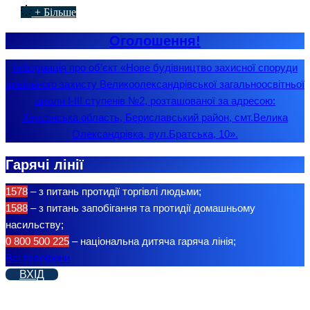
+ Більше
Оголошення!
Інформація про об’єкт «Нове будівництво захисної споруди
цивільного захисту Великоолександрівської загальноосвітньої
школи І-ІІІ ступенів №2, розташованої за адресою:
Херсонська область, Бериславський район, смт.Велика
Олександрівка, вул.Братська, 10».
Гарячі лінії
1578
– з питань протидії торгівлі людьми;
1588
– з питань запобігання та протидії домашньому
насильству;
0 800 500 225
– національна дитяча гаряча лінія;
Всі телефони
ВХІД