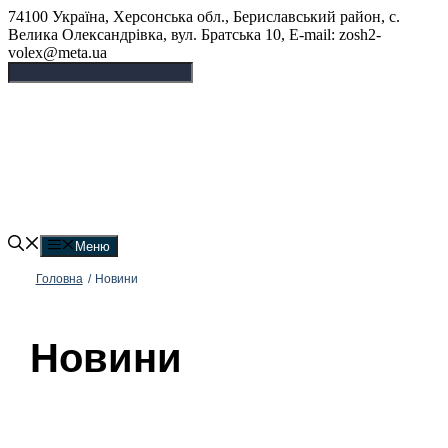
Перейти
74100 Україна, Херсонська обл., Бериславський район, с.
до
Велика Олександрівка, вул. Братська 10, E-mail: zosh2-
вмісту
volex@meta.ua
Великоолександрівський
ліцей
Меню
Головна
/
Новини
Новини