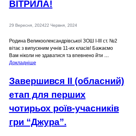
ВІТРИЛА!
29 Вересня, 2024
22 Червня, 2024
Родина Великоолександрівської ЗОШ І-ІІІ ст. №2
вітає з випускним учнів 11-их класів! Бажаємо
Вам ніколи не здаватися та впевнено йти …
Докладніше
Завершився ІІ (обласний)
етап для перших
чотирьох роїв-учасників
гри “Джура”.