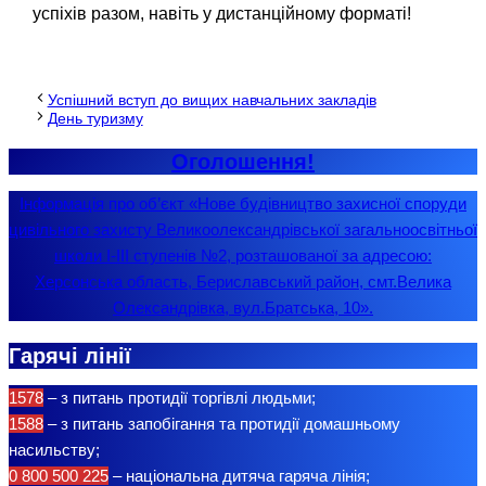
успіхів разом, навіть у дистанційному форматі!
Успішний вступ до вищих навчальних закладів
День туризму
Оголошення!
Інформація про об’єкт «Нове будівництво захисної споруди
цивільного захисту Великоолександрівської загальноосвітньої
школи І-ІІІ ступенів №2, розташованої за адресою:
Херсонська область, Бериславський район, смт.Велика
Олександрівка, вул.Братська, 10».
Гарячі лінії
1578
– з питань протидії торгівлі людьми;
1588
– з питань запобігання та протидії домашньому
насильству;
0 800 500 225
– національна дитяча гаряча лінія;