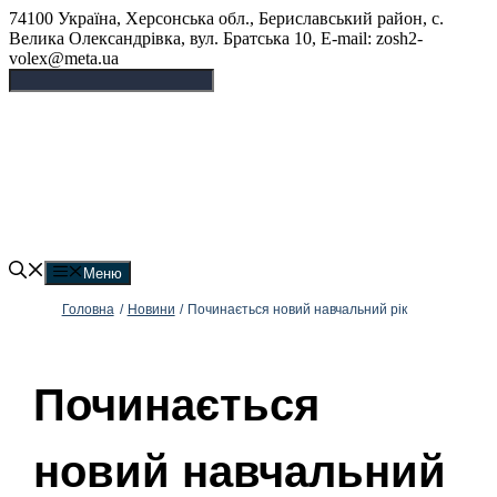
Перейти
74100 Україна, Херсонська обл., Бериславський район, с.
до
Велика Олександрівка, вул. Братська 10, E-mail: zosh2-
вмісту
volex@meta.ua
Великоолександрівський
ліцей
Меню
Головна
/
Новини
/
Починається новий навчальний рік
Починається
новий навчальний