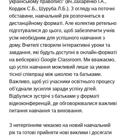
українському правописі” (вч.Захаренко І.А.,
Кордюк С.Б., Шуруба Л.Б.). З огляду на поточні
обставини, навчальний рік розпочнеться в
дистанційному форматі. Але колектив ретельно
підготувалися до цього, щоб забезпечити учнів
усім необхідним для успішного навчання з
дому. Вчителі створили інтерактивні уроки та
завдання, які будуть доступні в онлайн-форматі
на вебсервісі Google Classroom. Ми вважаємо,
що успіх навчання можливий лише за умови
тісної співпраці між школою та батьками.
Важливо, щоб усі учасники освітнього процесу
об’єднали зусилля заради успіху дітей.
Відбулися зустрічі з батьками у форматі
відеоконференцій, де обговорювалися важливі
питання навчання та виховання.
З нетерпінням чекаємо на новий навчальний
рік та готові прийняти нові виклики і досягати