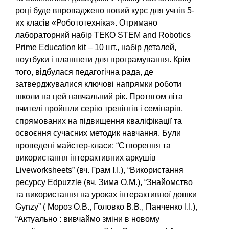
році буде впроваджено новий
курс для учнів 5-
их класів «Робототехніка». Отримано
лабораторний набір ТЕКО STEM and Robotics
Prime Education kit – 10 шт., набір деталей,
ноутбуки і планшети для програмування. Крім
того, відбулася педагогічна рада, де
затверджувалися ключові напрямки роботи
школи на цей навчальний рік. Протягом літа
вчителі пройшли серію тренінгів і семінарів,
спрямованих на підвищення кваліфікації та
освоєння сучасних методик навчання. Були
проведені майстер-класи: “Створення та
використання інтерактивних аркушів
Liveworksheets” (вч. Грам І.І.), “Використання
ресурсу Edpuzzle (вч. Зима О.М.), “Знайомство
та використання на уроках інтерактивної дошки
Gynzy” ( Мороз О.В., Головко В.В., Панченко І.І.),
“Актуально : вивчаймо зміни в новому